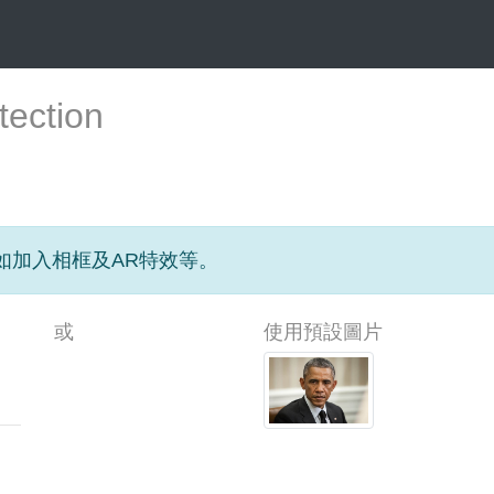
tection
作如加入相框及AR特效等。
或
使用預設圖片