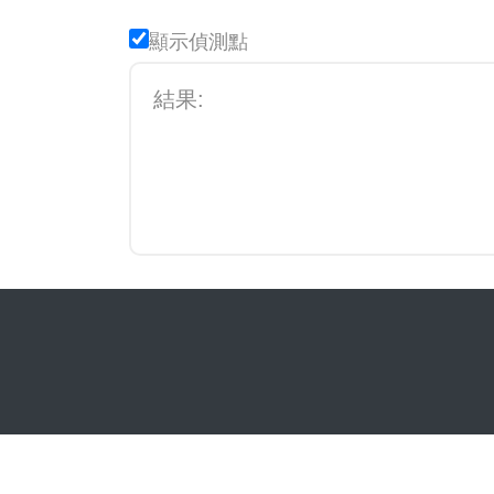
顯示偵測點
結果: