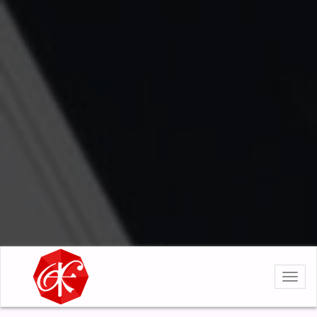
選
單
導